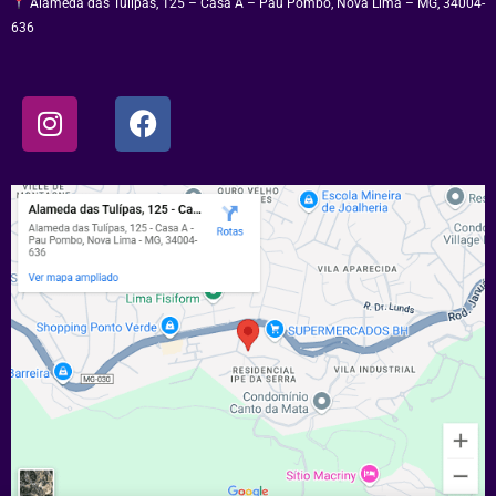
Alameda das Tulipas, 125 – Casa A – Pau Pombo, Nova Lima – MG, 34004-
636