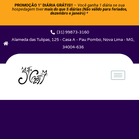
PROMOÇÃO 1° DIÁRIA GRÁTIS!!
–
Você ganha 1 diária se sua
hospedagem tiver
mais do que 5 diárias (Não válido para feriados,
dezembro e janeiro)
*
(31) 99873-3160
Alameda das Tulipas, 125 - Casa A - Pau Pombo, Nova Lima - MG,
34004-636